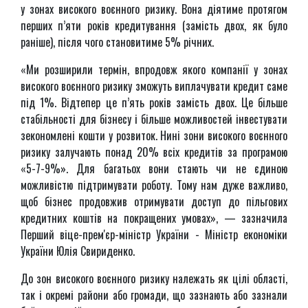
у зонах високого воєнного ризику. Вона діятиме протягом
перших п’яти років кредитування (замість двох, як було
раніше), після чого становитиме 5% річних.
«Ми розширили термін, впродовж якого компанії у зонах
високого воєнного ризику зможуть виплачувати кредит саме
під 1%. Відтепер це п’ять років замість двох. Це більше
стабільності для бізнесу і більше можливостей інвестувати
зекономлені кошти у розвиток. Нині зони високого воєнного
ризику залучають понад 20% всіх кредитів за програмою
«5-7-9%». Для багатьох вони стають чи не єдиною
можливістю підтримувати роботу. Тому нам дуже важливо,
щоб бізнес продовжив отримувати доступ до пільгових
кредитних коштів на покращених умовах», — зазначила
Перший віце-прем'єр-міністр України - Міністр економіки
України Юлія Свириденко.
До зон високого воєнного ризику належать як цілі області,
так і окремі райони або громади, що зазнають або зазнали