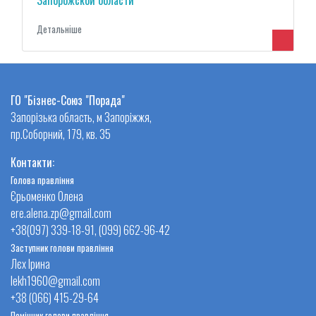
Детальнiше
ГО "Бізнес-Союз "Порада"
Запорізька область, м Запоріжжя,
пр.Соборний, 179, кв. 35
Контакти:
Голова правління
Єрьоменко Олена
ere.alena.zp@gmail.com
+38(097) 339-18-91, (099) 662-96-42
Заступник голови правління
Лєх Ірина
lekh1960@gmail.com
+38 (066) 415-29-64
Помічник голови правління