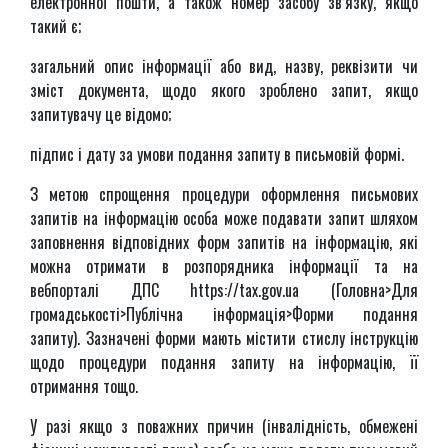
електронної пошти, а також номер засобу зв’язку, якщо
такий є;
загальний опис інформації або вид, назву, реквізити чи
зміст документа, щодо якого зроблено запит, якщо
запитувачу це відомо;
підпис і дату за умови подання запиту в письмовій формі.
З метою спрощення процедури оформлення письмових
запитів на інформацію особа може подавати запит шляхом
заповнення відповідних форм запитів на інформацію, які
можна отримати в розпорядника інформації та на
вебпорталі ДПС https://tax.gov.ua (Головна>Для
громадськості>Публічна інформація>Форми подання
запиту). Зазначені форми мають містити стислу інструкцію
щодо процедури подання запиту на інформацію, її
отримання тощо.
У разі якщо з поважних причин (інвалідність, обмежені