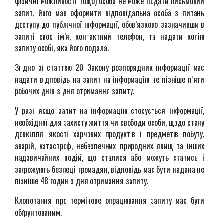
фізичні можливості тощо) особа не може подати письмовий
запит, його має оформити відповідальна особа з питань
доступу до публічної інформації, обов’язково зазначивши в
запиті своє ім’я, контактний телефон, та надати копію
запиту особі, яка його подала.
Згідно зі статтею 20 Закону розпорядник інформації має
надати відповідь на запит на інформацію не пізніше п’яти
робочих днів з дня отримання запиту.
У разі якщо запит на інформацію стосується інформації,
необхідної для захисту життя чи свободи особи, щодо стану
довкілля, якості харчових продуктів і предметів побуту,
аварій, катастроф, небезпечних природних явищ та інших
надзвичайних подій, що сталися або можуть статись і
загрожують безпеці громадян, відповідь має бути надана не
пізніше 48 годин з дня отримання запиту.
Клопотання про термінове опрацювання запиту має бути
обґрунтованим.