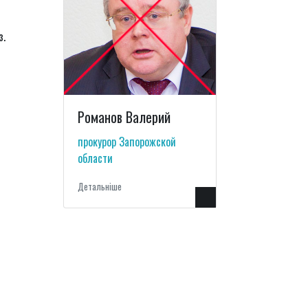
з.
Романов Валерий
прокурор Запорожской
области
Детальнiше