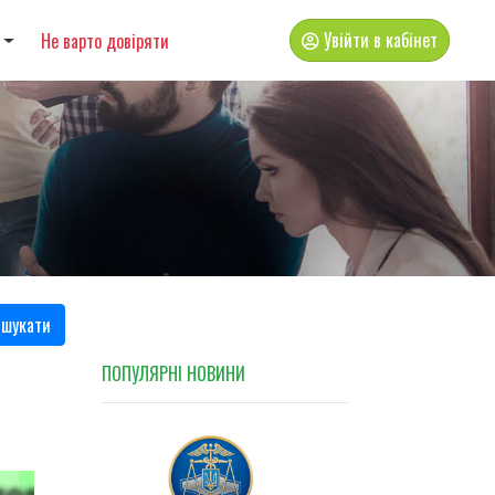
Увійти в кабінет
Не варто довіряти
шукати
ПОПУЛЯРНI НОВИНИ