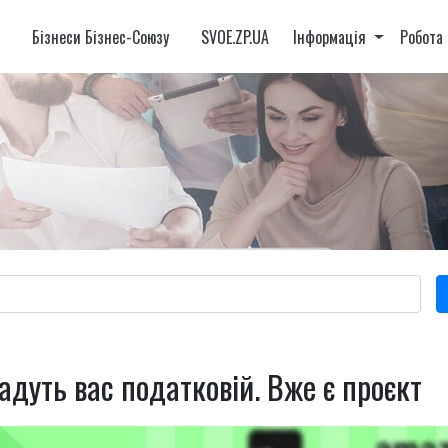
и
Бізнеси Бізнес-Союзу
SVOE.ZP.UA
Інформація
Робота
дуть вас податковій. Вже є проєкт