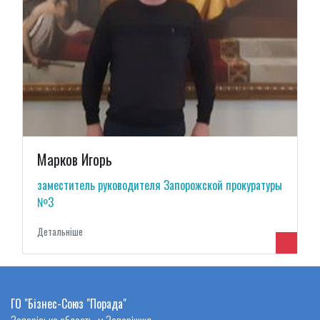
Марков Игорь
заместитель руководителя Запорожской прокуратуры
№3
Детальнiше
ГО "Бізнес-Союз "Порада"