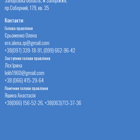
Запорізька область, м Запоріжжя,
пр.Соборний, 179, кв. 35
Контакти:
Голова правління
Єрьоменко Олена
ere.alena.zp@gmail.com
+38(097) 339-18-91, (099) 662-96-42
Заступник голови правління
Лєх Ірина
lekh1960@gmail.com
+38 (066) 415-29-64
Помічник голови правління
Яшина Анастасія
+38(066) 156-52-26, +38(063)713-37-36