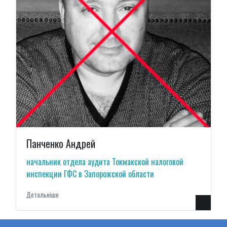
Панченко Андрей
начальник отдела аудита Токмакской налоговой
инспекции ГФС в Запорожской области
Детальнiше