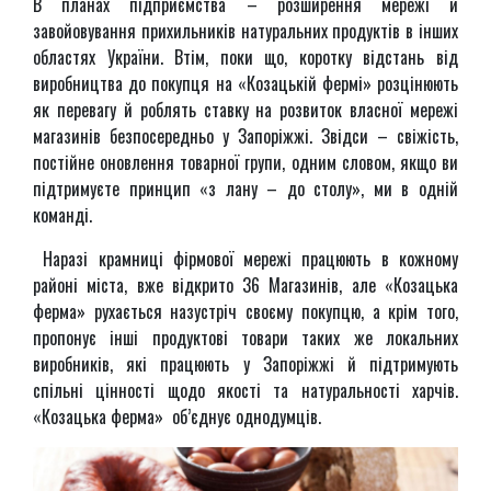
В планах підприємства – розширення мережі й
завойовування прихильників натуральних продуктів в інших
областях України. Втім, поки що, коротку відстань від
виробництва до покупця на «Козацькій фермі» розцінюють
як перевагу й роблять ставку на розвиток власної мережі
магазинів безпосередньо у Запоріжжі. Звідси – свіжість,
постійне оновлення товарної групи, одним словом, якщо ви
підтримуєте принцип «з лану – до столу», ми в одній
команді.
Наразі крамниці фірмової мережі працюють в кожному
районі міста, вже відкрито 36 Магазинів, але «Козацька
ферма» рухається назустріч своєму покупцю, а крім того,
пропонує інші продуктові товари таких же локальних
виробників, які працюють у Запоріжжі й підтримують
спільні цінності щодо якості та натуральності харчів.
«Козацька ферма» об’єднує однодумців.