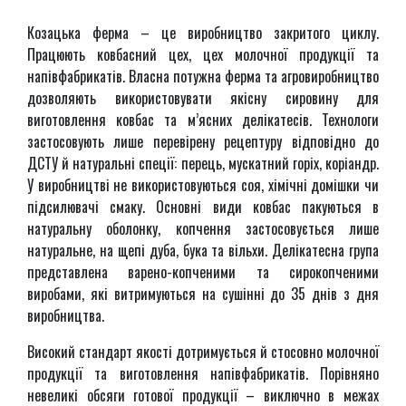
Козацька ферма – це виробництво закритого циклу.
Працюють ковбасний цех, цех молочної продукції та
напівфабрикатів. Власна потужна ферма та агровиробництво
дозволяють використовувати якісну сировину для
виготовлення ковбас та м’ясних делікатесів. Технологи
застосовують лише перевірену рецептуру відповідно до
ДСТУ й натуральні спеції: перець, мускатний горіх, коріандр.
У виробництві не використовуються соя, хімічні домішки чи
підсилювачі смаку. Основні види ковбас пакуються в
натуральну оболонку, копчення застосовується лише
натуральне, на щепі дуба, бука та вільхи. Делікатесна група
представлена варено-копченими та сирокопченими
виробами, які витримуються на сушінні до 35 днів з дня
виробництва.
Високий стандарт якості дотримується й стосовно молочної
продукції та виготовлення напівфабрикатів. Порівняно
невеликі обсяги готової продукції – виключно в межах