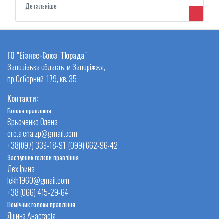
Детальнiше
ГО "Бізнес-Союз "Порада"
Запорізька область, м Запоріжжя,
пр.Соборний, 179, кв. 35
Контакти:
Голова правління
Єрьоменко Олена
ere.alena.zp@gmail.com
+38(097) 339-18-91, (099) 662-96-42
Заступник голови правління
Лєх Ірина
lekh1960@gmail.com
+38 (066) 415-29-64
Помічник голови правління
Яшина Анастасія