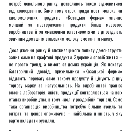
потреб локального ринку, дозволяють також відмовитися
від консервантів. Саме тому строк придатності молока чи
кисломолочних продуктів «Козацька ферма» значно
менший за пастеризовані продукти більш масового
виробництва й за смаковими властивостями відповідають
звичним домашнім сільським молоку, сметані та маслу.
Дослідження ринку й споживацького попиту демонструють
запит саме на крафтові продукти. Здоровий спосіб життя –
не просто тренд, а вимога свідомих українців. Як показує
багаторічний досвід, прихильники «Козацької ферми»
віддають перевагу саме такому продукту й цінують рідну
торгову марку за натуральність. На виробництві працює
власна лабораторія, якість продукції контролюється на всіх
етапах виробництва, в тому числі у роздрібній торгівлі. Саме
така організація виробництва потребує більше зусиль та
витрат, та довіра споживачів – найбільша цінність, у яку
варто вкладати зусилля.