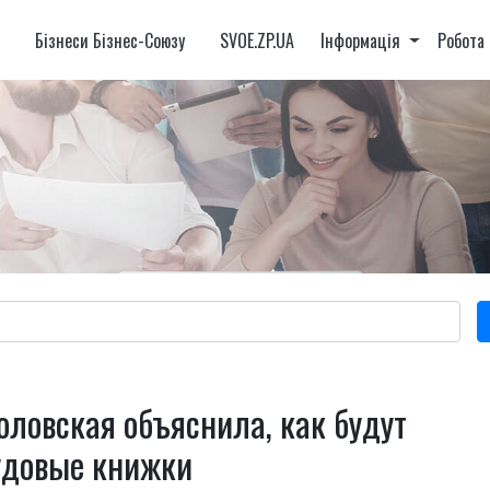
и
Бізнеси Бізнес-Союзу
SVOE.ZP.UA
Інформація
Робота
коловская объяснила, как будут
удовые книжки