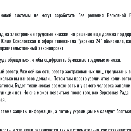
новой системы не могут заработать без решения Верховной Р
од на электронные трудовые книжки, но решение еще должна подде
Юлия Соколовская в эфире телеканала "Украина 24" объяснила, ка
 правительственный законопроект.
куда обращаться, чтобы оцифровать бумажные трудовые книжки.
й реестр. Уже сейчас есть реестр застрахованных лиц, где указаны в
колько вы взносов делали... Потом там просто увеличится количеств
ателем. Будет техническая возможность и у самого человека заполни
функции нет. Но она может появиться после того, как Верховная Рада
ая.
система защиты информации, а потому украинцам не следует бояться
сность, и эти вещи развиваются так же стремительно, как развиваетс