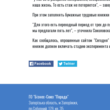
наша жизнь. То есть стаж не потеряется", – зав
При этом заполнять бумажные трудовые книжки 
"Для этого есть переходный период от трех до п
мы предлагали пять лет", – уточнила Соколовска
Как сообщалось, опрошенные сайтом "Сегодня"
книжек должен включать стадию эксперимента 
Facebook
Twitter
ГО "Бізнес-Союз "Порада"
Запорізька область, м Запоріжжя,
пр.Соборний, 179, кв. 35