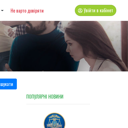
Увійти в кабінет
Не варто довіряти
шукати
ПОПУЛЯРНI НОВИНИ