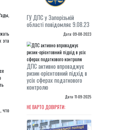
ады,
ГУ ДПС у Запорізькій
області повідомляє 9.08.23
ржать
Дата: 09-08-2023
к эта
ДПС активно впроваджує
се
ризик-орієнтовний підхід в
о
усіх сферах податкового
ть
контролю
Дата: 11-09-2025
НЕ ВАРТО ДОВІРЯТИ:
, что
я