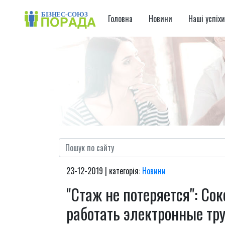
Головна
Новини
Наші успіх
23-12-2019 | категорія:
Новини
"Стаж не потеряется": Со
работать электронные тр