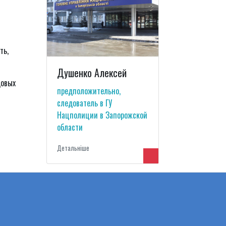
ть,
Душенко Алексей
довых
предположительно,
следователь в ГУ
Нацполиции в Запорожской
области
Детальнiше