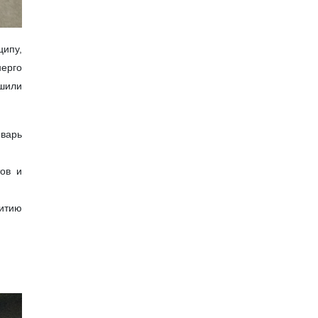
ципу,
ерго
ешили
нварь
ов и
итию