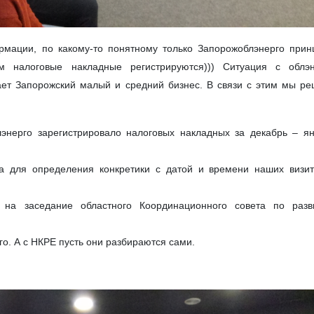
мации, по какому-то понятному только Запорожоблэнерго прин
м налоговые накладные регистрируются))) Ситуация с облэн
ает Запорожский малый и средний бизнес. В связи с этим мы р
энерго зарегистрировало налоговых накладных за декабрь – я
а для определения конкретики с датой и времени наших визит
 на заседание областного Координационного совета по разв
го. А с НКРЕ пусть они разбираются сами.