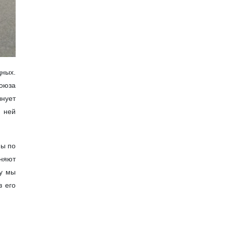
дных.
Союза
лнует
к ней
мы по
жняют
му мы
з его