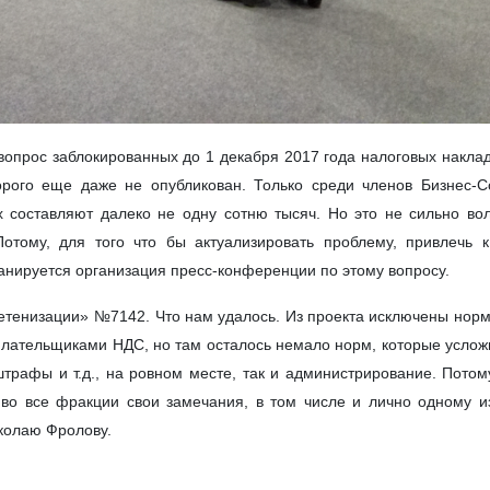
вопрос заблокированных до 1 декабря 2017 года налоговых накла
торого еще даже не опубликован. Только среди членов Бизнес-
 составляют далеко не одну сотню тысяч. Но это не сильно во
отому, для того что бы актуализировать проблему, привлечь 
анируется организация пресс-конференции по этому вопросу.
детенизации» №7142. Что нам удалось. Из проекта исключены нор
еплательщиками НДС, но там осталось немало норм, которые усло
 штрафы и т.д., на ровном месте, так и администрирование. Пото
во все фракции свои замечания, в том числе и лично одному и
колаю Фролову.