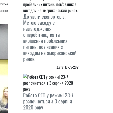
тской
янно
До уваги експортерів!
Метою заходу є
налагодження
співробітництва та
вирішення проблемних
питань, пов’язаних з
виходом на американський
ринок.
Дата: 18-05-2021
Робота СЕП у режимі 23-7
розпочнеться з 3 серпня
2020 року