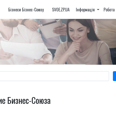
и
Бізнеси Бізнес-Союзу
SVOE.ZP.UA
Інформація
Робота
ие Бизнес-Союза