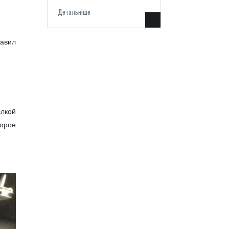
Детальнiше
тавил
ылкой
торое