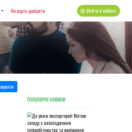
Увійти в кабінет
Не варто довіряти
шукати
ПОПУЛЯРНI НОВИНИ