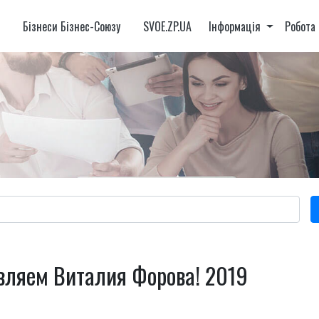
и
Бізнеси Бізнес-Союзу
SVOE.ZP.UA
Інформація
Робота
вляем Виталия Форова! 2019