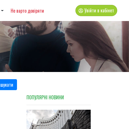
Увійти в кабінет
Не варто довіряти
шукати
ПОПУЛЯРНI НОВИНИ