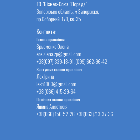
ГО "Бізнес-Союз "Порада"
Запорізька область, м Запоріжжя,
пр.Соборний, 179, кв. 35
Контакти:
Голова правління
Єрьоменко Олена
ere.alena.zp@gmail.com
+38(097) 339-18-91, (099) 662-96-42
Заступник голови правління
Лєх Ірина
lekh1960@gmail.com
+38 (066) 415-29-64
Помічник голови правління
Яшина Анастасія
+38(066) 156-52-26, +38(063)713-37-36