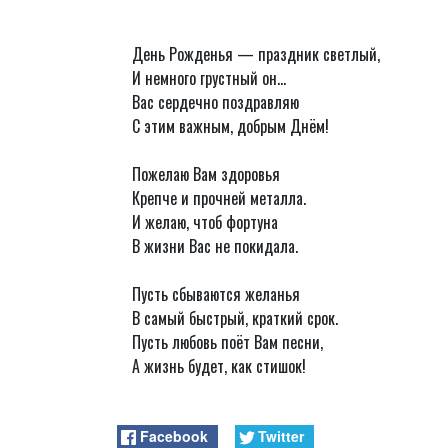
День Рожденья — праздник светлый,
И немного грустный он...
Вас сердечно поздравляю
С этим важным, добрым Днём!
Пожелаю Вам здоровья
Крепче и прочней металла.
И желаю, чтоб фортуна
В жизни Вас не покидала.
Пусть сбываются желанья
В самый быстрый, краткий срок.
Пусть любовь поёт Вам песни,
А жизнь будет, как стишок!
Facebook
Twitter