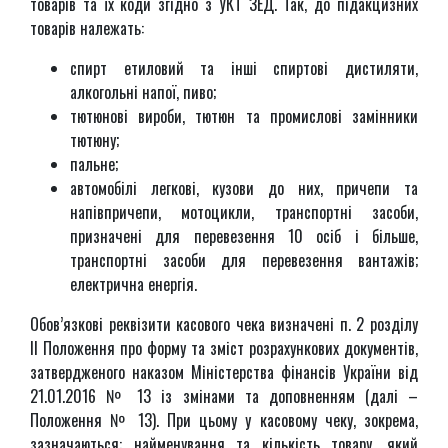
товарів та їх коди згідно з УКТ ЗЕД. Так, до підакцизних
товарів належать:
спирт етиловий та інші спиртові дистиляти,
алкогольні напої, пиво;
тютюнові вироби, тютюн та промислові замінники
тютюну;
пальне;
автомобілі легкові, кузови до них, причепи та
напівпричепи, мотоцикли, транспортні засоби,
призначені для перевезення 10 осіб і більше,
транспортні засоби для перевезення вантажів;
електрична енергія.
Обов’язкові реквізити касового чека визначені п. 2 розділу
ІІ Положення про форму та зміст розрахункових документів,
затвердженого наказом Міністерства фінансів України від
21.01.2016 № 13 із змінами та доповненням (далі –
Положення № 13). При цьому у касовому чеку, зокрема,
зазначаються: найменування та кількість товару, який