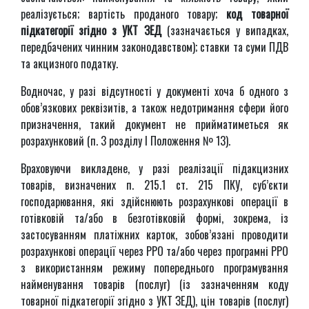
реалізується; вартість проданого товару;
код товарної
підкатегорії згідно з УКТ ЗЕД
(зазначається у випадках,
передбачених чинним законодавством); ставки та суми ПДВ
та акцизного податку.
Водночас, у разі відсутності у документі хоча б одного з
обов’язкових реквізитів, а також недотримання сфери його
призначення, такий документ не прийматиметься як
розрахунковий (п. 3 розділу І Положення № 13).
Враховуючи викладене, у разі реалізації підакцизних
товарів, визначених п. 215.1 ст. 215 ПКУ, суб’єкти
господарювання, які здійснюють розрахункові операції в
готівковій та/або в безготівковій формі, зокрема, із
застосуванням платіжних карток, зобов’язані проводити
розрахункові операції через РРО та/або через програмні РРО
з використанням режиму попереднього програмування
найменування товарів (послуг) (із зазначенням коду
товарної підкатегорії згідно з УКТ ЗЕД), цін товарів (послуг)