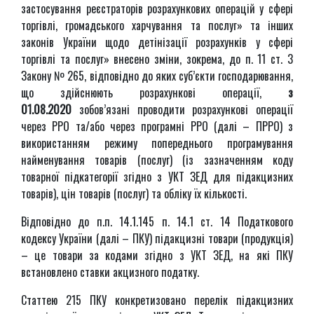
застосування реєстраторів розрахункових операцій у сфері
торгівлі, громадського харчування та послуг» та інших
законів України щодо детінізації розрахунків у сфері
торгівлі та послуг» внесено зміни, зокрема, до п. 11 ст. 3
Закону № 265, відповідно до яких суб’єкти господарювання,
що здійснюють розрахункові операції,
з
01.08.2020
зобов’язані проводити розрахункові операції
через РРО та/або через програмні РРО (далі – ПРРО) з
використанням режиму попереднього програмування
найменування товарів (послуг) (із зазначенням коду
товарної підкатегорії згідно з УКТ ЗЕД для підакцизних
товарів), цін товарів (послуг) та обліку їх кількості.
Відповідно до п.п. 14.1.145 п. 14.1 ст. 14 Податкового
кодексу України (далі – ПКУ) підакцизні товари (продукція)
– це товари за кодами згідно з УКТ ЗЕД, на які ПКУ
встановлено ставки акцизного податку.
Статтею 215 ПКУ конкретизовано перелік підакцизних