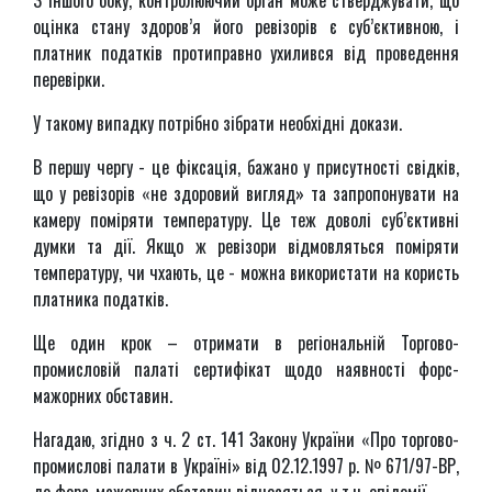
З іншого боку, контролюючий орган може стверджувати, що
оцінка стану здоров’я його ревізорів є суб’єктивною, і
платник податків протиправно ухилився від проведення
перевірки.
У такому випадку потрібно зібрати необхідні докази.
В першу чергу - це фіксація, бажано у присутності свідків,
що у ревізорів «не здоровий вигляд» та запропонувати на
камеру поміряти температуру. Це теж доволі суб’єктивні
думки та дії. Якщо ж ревізори відмовляться поміряти
температуру, чи чхають, це - можна використати на користь
платника податків.
Ще один крок – отримати в регіональній Торгово-
промисловій палаті сертифікат щодо наявності форс-
мажорних обставин.
Нагадаю, згідно з ч. 2 ст. 141 Закону України «Про торгово-
промислові палати в Україні» від 02.12.1997 р. № 671/97-ВР,