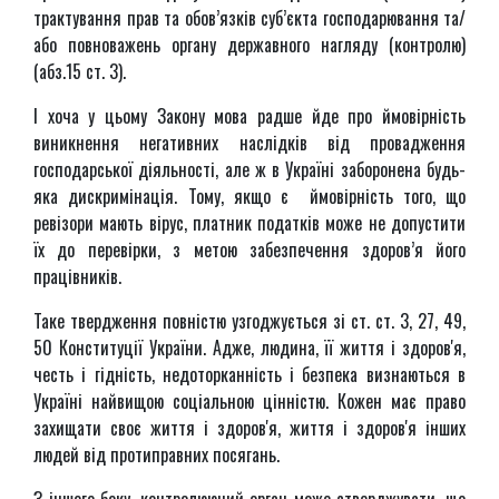
трактування прав та обов’язків суб’єкта господарювання та/
або повноважень органу державного нагляду (контролю)
(абз.15 ст. 3).
І хоча у цьому Закону мова радше йде про ймовірність
виникнення негативних наслідків від провадження
господарської діяльності, але ж в Україні заборонена будь-
яка дискримінація. Тому, якщо є ймовірність того, що
ревізори мають вірус, платник податків може не допустити
їх до перевірки, з метою забезпечення здоров’я його
працівників.
Таке твердження повністю узгоджується зі ст. ст. 3, 27, 49,
50 Конституції України. Адже, людина, її життя і здоров'я,
честь і гідність, недоторканність і безпека визнаються в
Україні найвищою соціальною цінністю. Кожен має право
захищати своє життя і здоров'я, життя і здоров'я інших
людей від протиправних посягань.