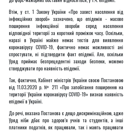
до форс-мажорних обставин відносяться, у т.ч. епідемії.
Втім, у ст. 1 Закону України «Про захист населення від
інфекційних хвороб» зазначено, що епідемія - масове
поширення інфекційної хвороби серед населення
відповідної території за короткий проміжок часу. Оскільки,
наразі в Україні майже немає тестів для виявлення
коронавірусу COVID-19, фактично немає можливості ані
спростувати, ні підтвердити факт епідемії. Але, оскільки
Уряд приймає безпрецедентні заходи безпеки, можемо
стверджувати про наявність епідемії.
Так, фактично, Кабінет міністрів України своєю Постановою
від 11.03.2020 р. № 211 «Про запобігання поширенню на
території України коронавірусу COVID-19» визнав наявність
епідемії в Україні.
До речі, вказана Постанова є дещо дискримінаційною, адже
Уряд ніби дбає про здоров’я учнів та студентів, а інші
платники податків, як працювали, так і мають працювати