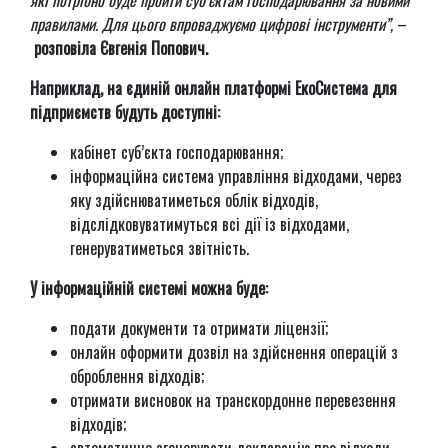
які потрібно буде пройти суб’єктам господарювання за новими
правилами. Для цього впроваджуємо цифрові інструменти”,
–
розповіла Євгенія Попович.
Наприклад, на єдиній онлайн платформі ЕкоСистема для
підприємств будуть доступні:
кабінет суб’єкта господарювання;
інформаційна система управління відходами, через
яку здійснюватиметься облік відходів,
відслідковуватимуться всі дії із відходами,
генеруватиметься звітність.
У інформаційній системі можна буде:
подати документи та отримати ліцензії;
онлайн оформити дозвіл на здійснення операцій з
оброблення відходів;
отримати висновок на транскордонне перевезення
відходів;