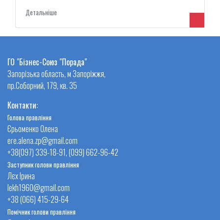
Детальнiше
ГО "Бізнес-Союз "Порада"
Запорізька область, м Запоріжжя,
пр.Соборний, 179, кв. 35
Контакти:
Голова правління
Єрьоменко Олена
ere.alena.zp@gmail.com
+38(097) 339-18-91, (099) 662-96-42
Заступник голови правління
Лєх Ірина
lekh1960@gmail.com
+38 (066) 415-29-64
Помічник голови правління