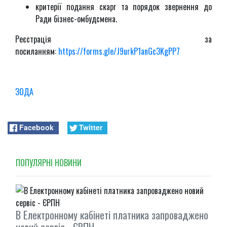
критерії подання скарг та порядок звернення до
Ради бізнес-омбудсмена.
Реєстрація за
посиланням:
https://forms.gle/J9urkP1anGc3KgPP7
ЗОДА
Facebook
Twitter
ПОПУЛЯРНI НОВИНИ
В Електронному кабінеті платника запроваджено