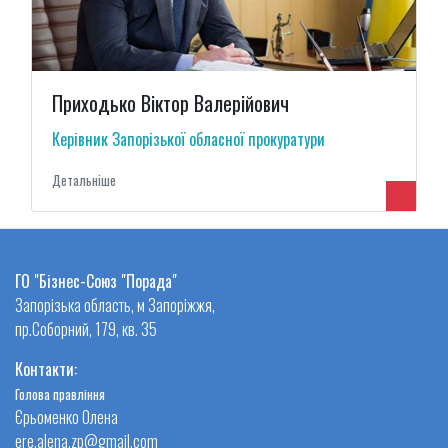
Приходько Віктор Валерійович
Керівник Запорізької обласної прокуратури
Детальнiше
ГО "Бізнес-Союз "Порада"
Запорізька область, м Запоріжжя,
пр.Соборний, 179, кв. 35
Контакти:
Голова правління
Єрьоменко Олена
ere.alena.zp@gmail.com