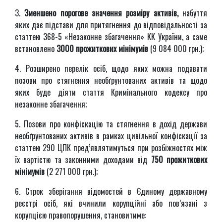
3.
Зменшено порогове значення розміру активів,
набуття
яких дає підстави для притягнення до відповідальності за
статтею 368-5 «Незаконне збагачення» КК України, а саме
встановлено
3000 прожиткових мінімумів
(9 084 000 грн.);
4. Розширено перелік осіб, щодо яких можна подавати
позови про стягнення необґрунтованих активів та щодо
яких буде діяти стаття Кримінального кодексу про
незаконне збагачення;
5. Позови про конфіскацію та стягнення в дохід держави
необґрунтованих активів в рамках цивільної конфіскації за
статтею 290 ЦПК пред’являтимуться при розбіжностях між
їх вартістю та законними доходами від
750 прожиткових
мінімумів
(2 271 000 грн.);
6. Строк зберігання відомостей в Єдиному державному
реєстрі осіб, які вчинили корупційні або пов’язані з
корупцією правопорушення, становитиме: