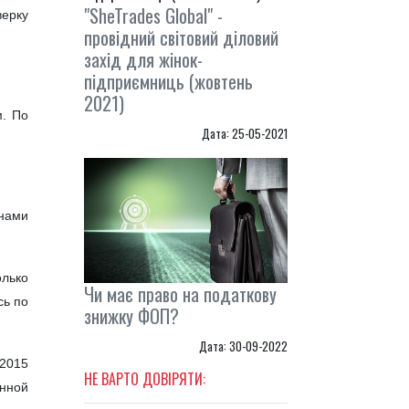
"SheTrades Global" -
ерку
провідний світовий діловий
захід для жінок-
підприємниць (жовтень
2021)
м. По
Дата: 25-05-2021
анами
олько
Чи має право на податкову
сь по
знижку ФОП?
Дата: 30-09-2022
 2015
НЕ ВАРТО ДОВІРЯТИ:
енной