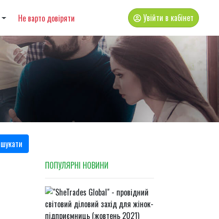
Увійти в кабінет
Не варто довіряти
шукати
ПОПУЛЯРНI НОВИНИ