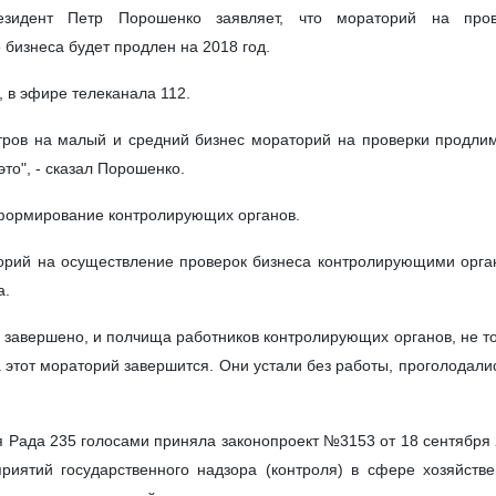
езидент Петр Порошенко заявляет, что мораторий на пров
бизнеса будет продлен на 2018 год.
, в эфире телеканала 112.
тров на малый и средний бизнес мораторий на проверки продли
то", - сказал Порошенко.
еформирование контролирующих органов.
орий на осуществление проверок бизнеса контролирующими орг
а.
завершено, и полчища работников контролирующих органов, не т
да этот мораторий завершится. Они устали без работы, проголодали
 Рада 235 голосами приняла законопроект №3153 от 18 сентября
риятий государственного надзора (контроля) в сфере хозяйств