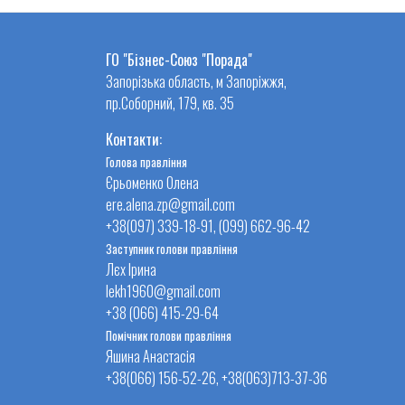
ГО "Бізнес-Союз "Порада"
Запорізька область, м Запоріжжя,
пр.Соборний, 179, кв. 35
Контакти:
Голова правління
Єрьоменко Олена
ere.alena.zp@gmail.com
+38(097) 339-18-91, (099) 662-96-42
Заступник голови правління
Лєх Ірина
lekh1960@gmail.com
+38 (066) 415-29-64
Помічник голови правління
Яшина Анастасія
+38(066) 156-52-26, +38(063)713-37-36