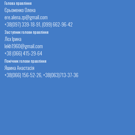
Голова правління
Єрьоменко Олена
ere.alena.zp@gmail.com
+38(097) 339-18-91, (099) 662-96-42
Заступник голови правління
Лєх Ірина
lekh1960@gmail.com
+38 (066) 415-29-64
Помічник голови правління
Яшина Анастасія
+38(066) 156-52-26, +38(063)713-37-36