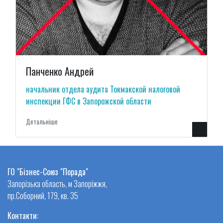
Панченко Андрей
начальник отдела аудита Токмакской налоговой
инспекции ГФС в Запорожской области
Детальнiше
ГО "Бізнес-Союз "Порада"
Запорізька область, м Запоріжжя,
пр.Соборний, 179, кв. 35
Контакти: