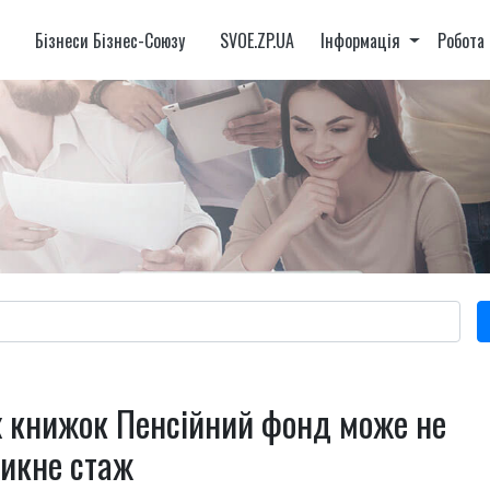
и
Бізнеси Бізнес-Союзу
SVOE.ZP.UA
Інформація
Робота
х книжок Пенсійний фонд може не
никне стаж