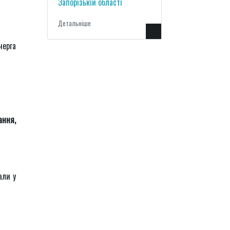
Запорізькій області
Детальнiше
черга
ання,
али у