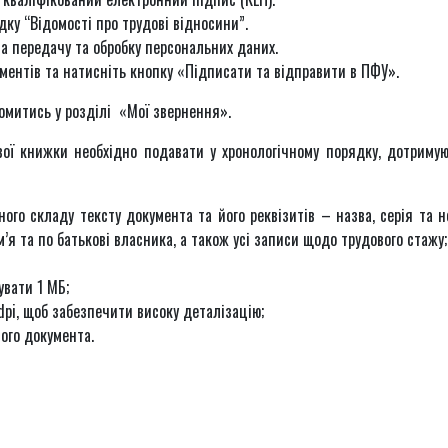
адку “Відомості про трудові відносини”.
на передачу та обробку персональних даних.
ументів та натисніть кнопку «Підписати та відправити в ПФУ».
митись у розділі «Мої звернення».
ової книжки необхідно подавати у хронологічному порядку, дотриму
ого складу тексту документа та його реквізитів – назва, серія та н
м’я та по батькові власника, а також усі записи щодо трудового стажу;
вати 1 МБ;
pi, щоб забезпечити високу деталізацію;
ого документа.