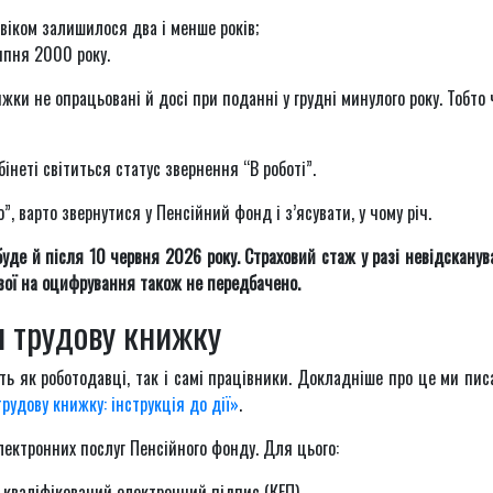
 віком залишилося два і менше років;
липня 2000 року.
ижки не опрацьовані й досі при поданні у грудні минулого року. Тобто 
інеті світиться статус звернення “В роботі”.
, варто звернутися у Пенсійний фонд і з’ясувати, у чому річ.
де й після 10 червня 2026 року. Страховий стаж у разі невідсканув
вої на оцифрування також не передбачено.
и трудову книжку
ь як роботодавці, так і самі працівники. Докладніше про це ми пис
удову книжку: інструкція до дії»
.
ектронних послуг Пенсійного фонду. Для цього:
 кваліфікований електронний підпис (КЕП).