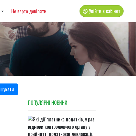
Увійти в кабінет
Не варто довіряти
шукати
ПОПУЛЯРНI НОВИНИ