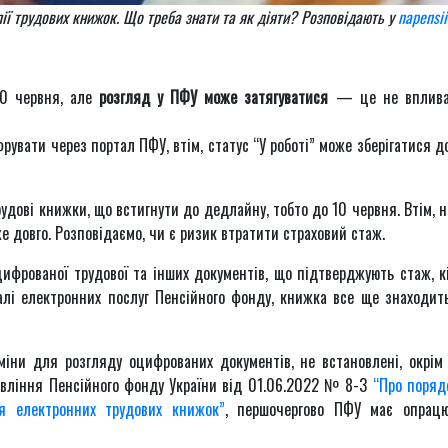
ї трудових книжок. Що треба знати та як діяти? Розповідають у
napensii
10 червня, але
розгляд у ПФУ може затягуватися
— це не вплива
увати через портал ПФУ, втім, статус “У роботі” може зберігатися д
удові книжки, що встигнути до дедлайну, тобто до 10 червня. Втім, н
 довго. Розповідаємо, чи є ризик втратити страховий стаж.
ифрованої трудової та інших документів, що підтверджують стаж, к
талі електронних послуг Пенсійного фонду, книжка все ще знаходит
міни для розгляду оцифрованих документів, не встановлені, окрім
равління Пенсійного фонду України від 01.06.2022 № 8-3
“Про поряд
я електронних трудових книжок”
, першочергово ПФУ має опрац