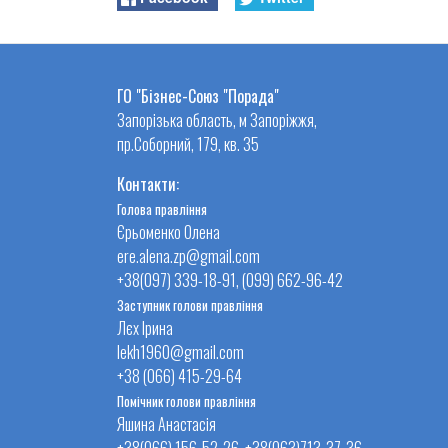
ГО "Бізнес-Союз "Порада"
Запорізька область, м Запоріжжя,
пр.Соборний, 179, кв. 35
Контакти:
Голова правління
Єрьоменко Олена
ere.alena.zp@gmail.com
+38(097) 339-18-91, (099) 662-96-42
Заступник голови правління
Лєх Ірина
lekh1960@gmail.com
+38 (066) 415-29-64
Помічник голови правління
Яшина Анастасія
+38(066) 156-52-26, +38(063)713-37-36