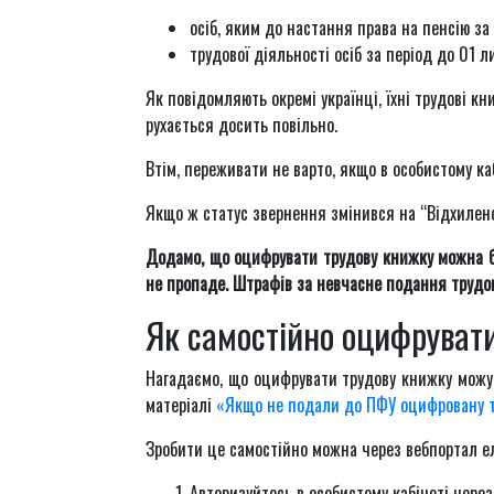
осіб, яким до настання права на пенсію за
трудової діяльності осіб за період до 01 
Як повідомляють окремі українці, їхні трудові кн
рухається досить повільно.
Втім, переживати не варто, якщо в особистому каб
Якщо ж статус звернення змінився на “Відхилено”
Додамо, що оцифрувати трудову книжку можна бу
не пропаде. Штрафів за невчасне подання трудо
Як самостійно оцифруват
Нагадаємо, що оцифрувати трудову книжку можут
матеріалі
«Якщо не подали до ПФУ оцифровану тр
Зробити це самостійно можна через вебпортал ел
Авторизуйтесь в особистому кабінеті через