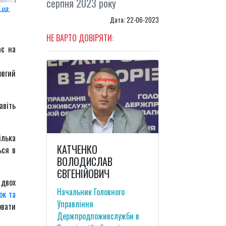
серпня 2023 року
.ua
.
Дата: 22-06-2023
НЕ ВАРТО ДОВІРЯТИ:
є на
овгий
авіть
ілька
КАТЧЕНКО
ься в
ВОЛОДИСЛАВ
ЄВГЕНІЙОВИЧ
 двох
Начальник Головного
ок та
Управління
ювати
Держпродпоживслужби в