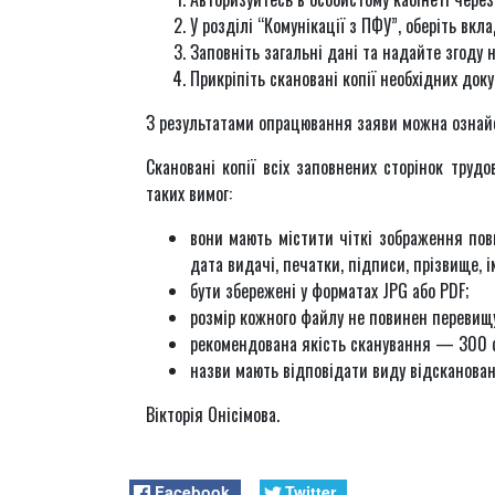
У розділі “Комунікації з ПФУ”, оберіть вкл
Заповніть загальні дані та надайте згоду 
Прикріпіть скановані копії необхідних док
З результатами опрацювання заяви можна ознайо
Скановані копії всіх заповнених сторінок труд
таких вимог:
вони мають містити чіткі зображення повн
дата видачі, печатки, підписи, прізвище, і
бути збережені у форматах JPG або PDF;
розмір кожного файлу не повинен перевищу
рекомендована якість сканування — 300 d
назви мають відповідати виду відсканован
Вікторія Онісімова.
Facebook
Twitter