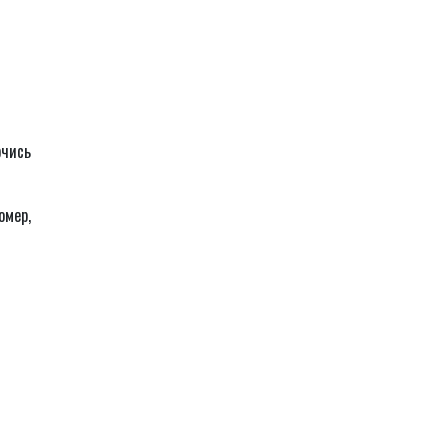
ючись
омер,