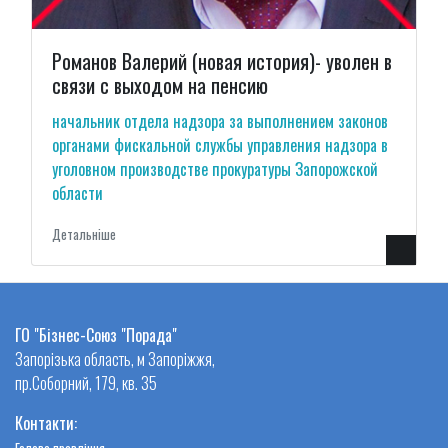
Романов Валерий (новая история)- уволен в
связи с выходом на пенсию
начальник отдела надзора за выполнением законов
органами фискальной службы управления надзора в
уголовном производстве прокуратуры Запорожской
области
Детальнiше
ГО "Бізнес-Союз "Порада"
Запорізька область, м Запоріжжя,
пр.Соборний, 179, кв. 35
Контакти: