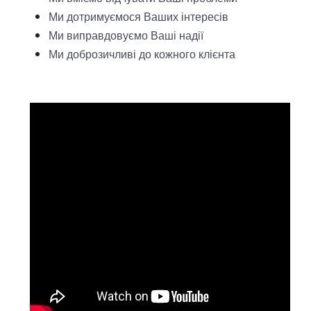
Ми дотримуємося Ваших інтересів
Ми виправдовуємо Ваші надії
Ми доброзичливі до кожного клієнта