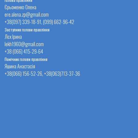
Голова правління
Єрьоменко Олена
ere.alena.zp@gmail.com
+38(097) 339-18-91, (099) 662-96-42
Заступник голови правління
Лєх Ірина
lekh1960@gmail.com
+38 (066) 415-29-64
Помічник голови правління
Яшина Анастасія
+38(066) 156-52-26, +38(063)713-37-36