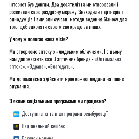
інтернет був довгим. Два десятиліття ми створювали і
розвивали свою роздрібну мережу. Знаходили партнерів і
однодумців і вивчали сучасні методи ведення бізнесу для
того, щоб виконати свою місію краще за інших.
У чому ж полягає наша місія?
Ми створюємо аптеку з «людським обличчям». І в цьому
нам допомагають вже 3 аптечних бренда -
«Оптимальна
аптека»
,
«Здр
a
ва»
,
«Благодать»
.
Ми допомагаємо здійснити мрію кожної людини на повне
одужання.
️З якими соціальними програмами ми працюємо
?
Доступні лікі та інші програми реімбурсації
Національний кешбек
Пакунок малюка