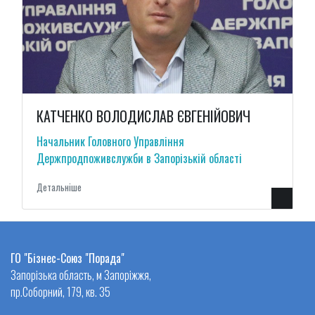
КАТЧЕНКО ВОЛОДИСЛАВ ЄВГЕНІЙОВИЧ
Начальник Головного Управління
Держпродпоживслужби в Запорізькій області
Детальнiше
ГО "Бізнес-Союз "Порада"
Запорізька область, м Запоріжжя,
пр.Соборний, 179, кв. 35