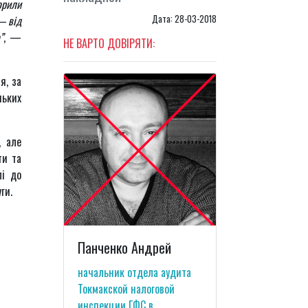
орили
Дата: 28-03-2018
— від
”
, —
НЕ ВАРТО ДОВІРЯТИ:
я, за
ньких
, але
ти та
лі до
ги.
Панченко Андрей
начальник отдела аудита
Токмакской налоговой
инспекции ГФС в