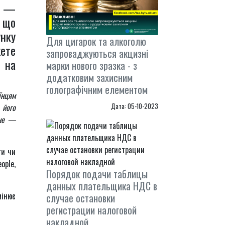
на —
, що
унку
Для цигарок та алкоголю
ете
запроваджуються акцизні
в на
марки нового зразка - з
додатковим захисним
голографічним елементом
їнцям
Дата: 05-10-2023
 його
вне —
ти чи
ople,
Порядок подачи таблицы
данных плательщика НДС в
мінює
случае остановки
регистрации налоговой
накладной