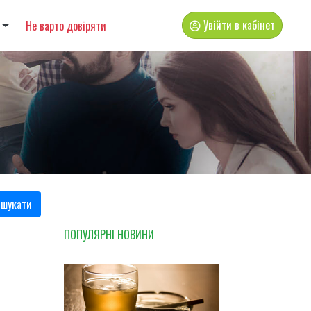
Увійти в кабінет
Не варто довіряти
шукати
ПОПУЛЯРНI НОВИНИ