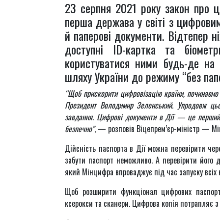
23 серпня 2021 року закон про ц
перша держава у світі з цифрови
й паперові документи. Відтепер н
доступні ID-картка та біомет
користуватися ними будь-де на т
шляху України до режиму “без пап
“Щоб прискорити цифровізацію країни, починаємо в
Президент Володимир Зеленський. Упродовж цьо
завдання. Цифрові документи в Дії — це перший 
безпечно”
, — розповів Віцепрем’єр-міністр — Мі
Дійсність паспорта в Дії можна перевірити чер
забути паспорт неможливо. А перевірити його д
який Мінцифра впроваджує під час запуску всіх 
Щоб розширити функціонал цифрових паспорті
ксерокси та сканери. Цифрова копія потрапляє з