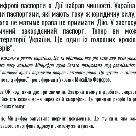
ифрові паспорти в Дії набрав чинності. Украї
ми паспортами, які мають таку ж юридичну силу
іхто не матиме права не приймати Дію. У застос
ричний закордонний паспорт. Тепер ви мож
ериторії України. Це один із головних крокі
ерів”.
ходити в режим paperless. Це та обіцянка, яку рік тому дав всім укра
го часу команда Мінцифри дуже багато працювала над реалізацією
великий крок і справжній прорив світового рівня. Це зручно, а голо
ністр цифрової трансформації України
Михайло Федоров.
ез QR-код, який діє три хвилини. Завдяки цьому підробити, викрас
ійсність кожен може через свій смартфон. Це принцип people to pe
наших послуг.
в, Мінцифра запустила шеринг документів. Це функція, яка за
 вашого смартфона одразу в систему запитувача.