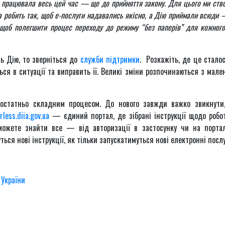
 працювала весь цей час — ще до прийняття закону. Для цього ми ств
а робить так, щоб е-послуги надавались якісно, а Дію приймали всюди 
 щоб полегшити процес переходу до режиму “без паперів” для кожного
ь Дію, то зверніться до
служби підтримки
. Розкажіть, де це сталос
ся в ситуації та виправить її. Великі зміни розпочинаються з мале
остатньо складним процесом. До нового завжди важко звикнути
rless.diia.gov.ua
— єдиний портал, де зібрані інструкції щодо робо
можете знайти все — від авторизації в застосунку чи на порта
ься нові інструкції, як тільки запускатимуться нові електронні послу
 України