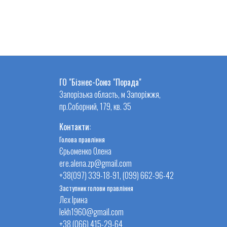
ГО "Бізнес-Союз "Порада"
Запорізька область, м Запоріжжя,
пр.Соборний, 179, кв. 35
Контакти:
Голова правління
Єрьоменко Олена
ere.alena.zp@gmail.com
+38(097) 339-18-91, (099) 662-96-42
Заступник голови правління
Лєх Ірина
lekh1960@gmail.com
+38 (066) 415-29-64