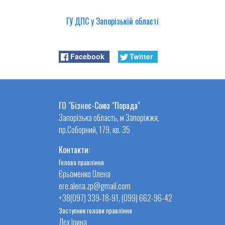
ГУ ДПС у Запорізькій області
Facebook
Twitter
ГО "Бізнес-Союз "Порада"
Запорізька область, м Запоріжжя,
пр.Соборний, 179, кв. 35
Контакти:
Голова правління
Єрьоменко Олена
ere.alena.zp@gmail.com
+38(097) 339-18-91, (099) 662-96-42
Заступник голови правління
Лєх Ірина