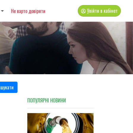
Увійти в кабінет
Не варто довіряти
шукати
ПОПУЛЯРНI НОВИНИ