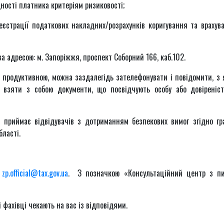
ності платника критеріям ризиковості;
еєстрації податкових накладних/розрахунків коригування та врахув
а адресою: м. Запоріжжя, проспект Соборний 166, каб.102.
ьш продуктивною, можна заздалегідь зателефонувати і повідомити, з 
е взяти з собою документи, що посвідчують особу або довіреніс
 приймає відвідувачів з дотриманням безпекових вимог згідно гр
бласті.
:
zp.official@tax.gov.ua
. З позначкою «Консультаційний центр з п
 фахівці чекають на вас із відповідями.