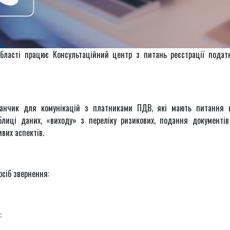
області працює Консультаційний центр з питань реєстрації подат
данчик для комунікацій з платниками ПДВ, які мають питання
блиці даних, «виходу» з переліку ризикових, подання документі
вих аспектів.
сіб звернення:
: