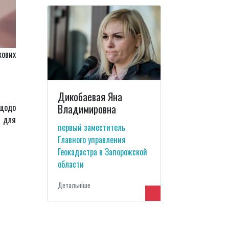
кових
Дикобаевая Яна
 щодо
Владимировна
в для
первый заместитель
Главного управления
Геокадастра в Запорожской
области
Детальнiше