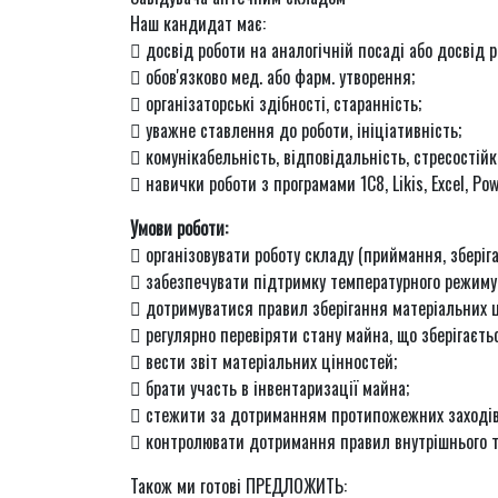
Наш кандидат має:
 досвід роботи на аналогічній посаді або досвід р
 обов'язково мед. або фарм. утворення;
 організаторські здібності, старанність;
 уважне ставлення до роботи, ініціативність;
 комунікабельність, відповідальність, стресостійк
 навички роботи з програмами 1С8, Likis, Excel, Pow
Умови роботи:
 організовувати роботу складу (приймання, зберіга
 забезпечувати підтримку температурного режиму і
 дотримуватися правил зберігання матеріальних ц
 регулярно перевіряти стану майна, що зберігаєть
 вести звіт матеріальних цінностей;
 брати участь в інвентаризації майна;
 стежити за дотриманням протипожежних заходів і
 контролювати дотримання правил внутрішнього т
Також ми готові ПРЕДЛОЖИТЬ: