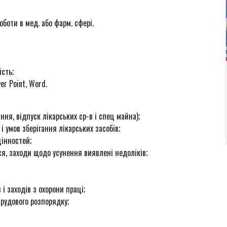
оботи в мед. або фарм. сфері.
ість;
er Point, Word.
ння, відпуск лікарських ср-в і спец майна);
 умов зберігання лікарських засобів;
інностей;
ся, заходи щодо усунення виявлені недоліків;
 заходів з охорони праці;
рудового розпорядку;