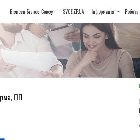
и
Бізнеси Бізнес-Союзу
SVOE.ZP.UA
Інформація
Робота
арма, ПП