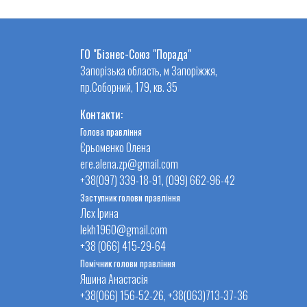
ГО "Бізнес-Союз "Порада"
Запорізька область, м Запоріжжя,
пр.Соборний, 179, кв. 35
Контакти:
Голова правління
Єрьоменко Олена
ere.alena.zp@gmail.com
+38(097) 339-18-91, (099) 662-96-42
Заступник голови правління
Лєх Ірина
lekh1960@gmail.com
+38 (066) 415-29-64
Помічник голови правління
Яшина Анастасія
+38(066) 156-52-26, +38(063)713-37-36