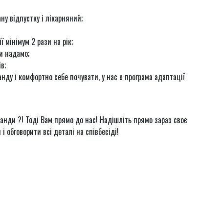
у відпустку і лікарняний;
 мінімум 2 рази на рік;
ми надамо;
в;
нду і комфортно себе почувати, у нас є програма адаптації
анди ?! Тоді Вам прямо до нас! Надішліть прямо зараз своє
 обговорити всі деталі на співбесіді!