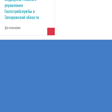
управления
Госпотребслужбы в
Запорожской области
Детальнiше