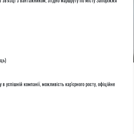
 в зв'язці з вантажником, згідно маршруту по місту Запоріжжя
яць)
у в успішній компанії, можливість кар'єрного росту, офіційне