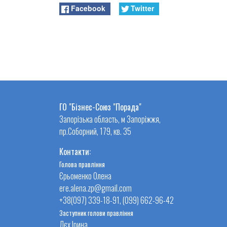
Facebook
Twitter
ГО "Бізнес-Союз "Порада"
Запорізька область, м Запоріжжя,
пр.Соборний, 179, кв. 35
Контакти:
Голова правління
Єрьоменко Олена
ere.alena.zp@gmail.com
+38(097) 339-18-91, (099) 662-96-42
Заступник голови правління
Лєх Ірина