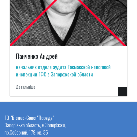
Панченко Андрей
начальник отдела аудита Токмакской налоговой
инспекции ГФС в Запорожской области
Детальнiше
ГО "Бізнес-Союз "Порада"
Запорізька область, м Запоріжжя,
пр.Соборний, 179, кв. 35