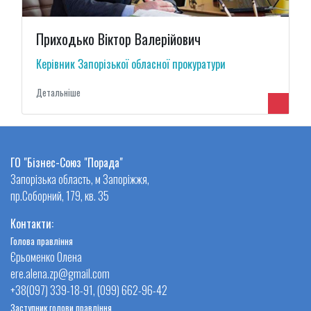
Приходько Віктор Валерійович
Керівник Запорізької обласної прокуратури
Детальнiше
ГО "Бізнес-Союз "Порада"
Запорізька область, м Запоріжжя,
пр.Соборний, 179, кв. 35
Контакти:
Голова правління
Єрьоменко Олена
ere.alena.zp@gmail.com
+38(097) 339-18-91, (099) 662-96-42
Заступник голови правління