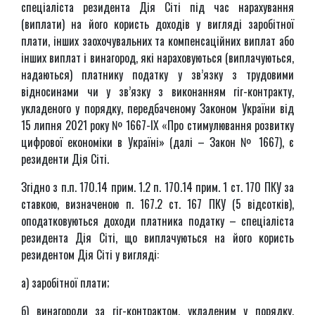
спеціаліста резидента Дія Сіті під час нарахування
(виплати) на його користь доходів у вигляді заробітної
плати, інших заохочувальних та компенсаційних виплат або
інших виплат і винагород, які нараховуються (виплачуються,
надаються) платнику податку у зв’язку з трудовими
відносинами чи у зв’язку з виконанням гіг-контракту,
укладеного у порядку, передбаченому Законом України від
15 липня 2021 року № 1667-ІХ «Про стимулювання розвитку
цифрової економіки в Україні» (далі – Закон № 1667), є
резиденти Дія Сіті.
Згідно з п.п. 170.14 прим. 1.2 п. 170.14 прим. 1 ст. 170 ПКУ за
ставкою, визначеною п. 167.2 ст. 167 ПКУ (5 відсотків),
оподатковуються доходи платника податку – спеціаліста
резидента Дія Сіті, що виплачуються на його користь
резидентом Дія Сіті у вигляді:
а) заробітної плати;
б) винагороди за гіг-контрактом, укладеним у порядку,