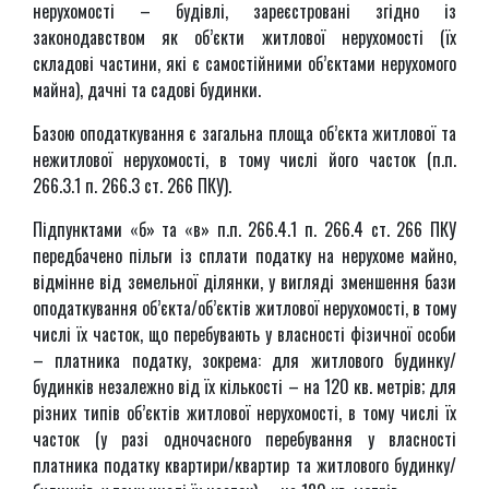
нерухомості – будівлі, зареєстровані згідно із
законодавством як об’єкти житлової нерухомості (їх
складові частини, які є самостійними об’єктами нерухомого
майна), дачні та садові будинки.
Базою оподаткування є загальна площа об’єкта житлової та
нежитлової нерухомості, в тому числі його часток (п.п.
266.3.1 п. 266.3 ст. 266 ПКУ).
Підпунктами «б» та «в» п.п. 266.4.1 п. 266.4 ст. 266 ПКУ
передбачено пільги із сплати податку на нерухоме майно,
відмінне від земельної ділянки, у вигляді зменшення бази
оподаткування об’єкта/об’єктів житлової нерухомості, в тому
числі їх часток, що перебувають у власності фізичної особи
– платника податку, зокрема: для житлового будинку/
будинків незалежно від їх кількості – на 120 кв. метрів; для
різних типів об’єктів житлової нерухомості, в тому числі їх
часток (у разі одночасного перебування у власності
платника податку квартири/квартир та житлового будинку/