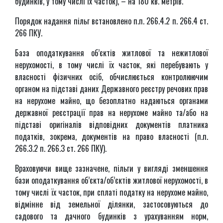
будинків, у тому числі їх часток), – на 180 кв. метрів.
Порядок надання пільг встановлено п.п. 266.4.2 п. 266.4 ст.
266 ПКУ.
База оподаткування об’єктів житлової та нежитлової
нерухомості, в тому числі їх часток, які перебувають у
власності фізичних осіб, обчислюється контролюючим
органом на підставі даних Державного реєстру речових прав
на нерухоме майно, що безоплатно надаються органами
державної реєстрації прав на нерухоме майно та/або на
підставі оригіналів відповідних документів платника
податків, зокрема, документів на право власності (п.п.
266.3.2 п. 266.3 ст. 266 ПКУ).
Враховуючи вище зазначене, пільги у вигляді зменшення
бази оподаткування об’єкта/об’єктів житлової нерухомості, в
тому числі їх часток, при сплаті податку на нерухоме майно,
відмінне від земельної ділянки, застосовуються до
садового та дачного будинків з урахуванням норм,