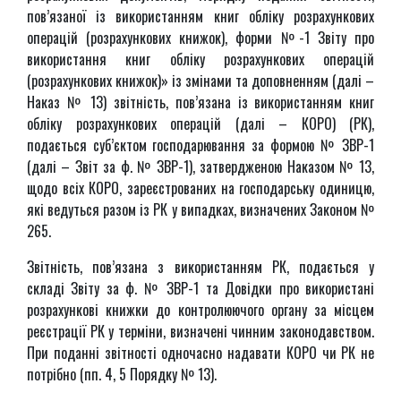
пов’язаної із використанням книг обліку розрахункових
операцій (розрахункових книжок), форми №-1 Звіту про
використання книг обліку розрахункових операцій
(розрахункових книжок)» із змінами та доповненням (далі –
Наказ № 13) звітність, пов’язана із використанням книг
обліку розрахункових операцій (далі – КОРО) (РК),
подається суб’єктом господарювання за формою № ЗВР-1
(далі – Звіт за ф. № ЗВР-1), затвердженою Наказом № 13,
щодо всіх КОРО, зареєстрованих на господарську одиницю,
які ведуться разом із РК у випадках, визначених Законом №
265.
Звітність, пов’язана з використанням РК, подається у
складі Звіту за ф. № ЗВР-1 та Довідки про використані
розрахункові книжки до контролюючого органу за місцем
реєстрації РК у терміни, визначені чинним законодавством.
При поданні звітності одночасно надавати КОРО чи РК не
потрібно (пп. 4, 5 Порядку № 13).