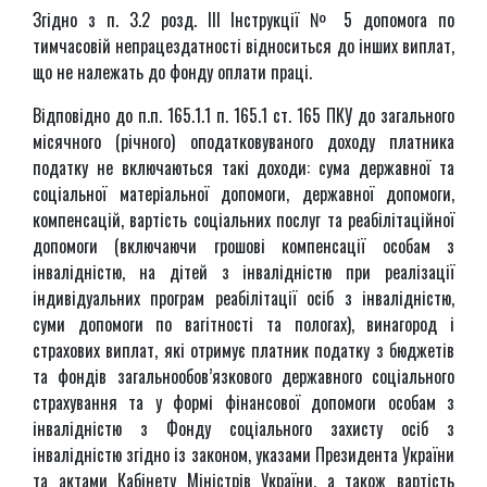
Згідно з п. 3.2 розд. III Інструкції № 5 допомога по
тимчасовій непрацездатності відноситься до інших виплат,
що не належать до фонду оплати праці.
Відповідно до п.п. 165.1.1 п. 165.1 ст. 165 ПКУ до загального
місячного (річного) оподатковуваного доходу платника
податку не включаються такі доходи: сума державної та
соціальної матеріальної допомоги, державної допомоги,
компенсацій, вартість соціальних послуг та реабілітаційної
допомоги (включаючи грошові компенсації особам з
інвалідністю, на дітей з інвалідністю при реалізації
індивідуальних програм реабілітації осіб з інвалідністю,
суми допомоги по вагітності та пологах), винагород і
страхових виплат, які отримує платник податку з бюджетів
та фондів загальнообов’язкового державного соціального
страхування та у формі фінансової допомоги особам з
інвалідністю з Фонду соціального захисту осіб з
інвалідністю згідно із законом, указами Президента України
та актами Кабінету Міністрів України, а також вартість