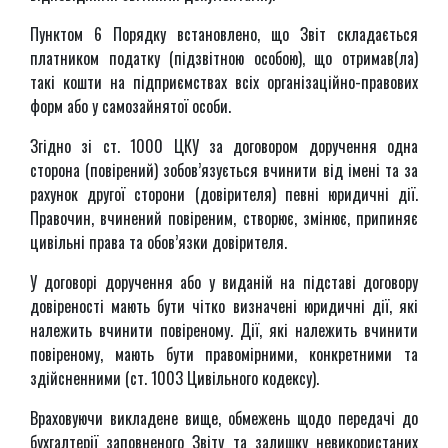
Пунктом 6 Порядку встановлено, що Звіт складається
платником податку (підзвітною особою), що отримав(ла)
такі кошти на підприємствах всіх організаційно-правових
форм або у самозайнятої особи.
Згідно зі ст. 1000 ЦКУ за договором доручення одна
сторона (повірений) зобов’язується вчинити від імені та за
рахунок другої сторони (довірителя) певні юридичні дії.
Правочин, вчинений повіреним, створює, змінює, припиняє
цивільні права та обов’язки довірителя.
У договорі доручення або у виданій на підставі договору
довіреності мають бути чітко визначені юридичні дії, які
належить вчинити повіреному. Дії, які належить вчинити
повіреному, мають бути правомірними, конкретними та
здійсненними (ст. 1003 Цивільного кодексу).
Враховуючи викладене вище, обмежень щодо передачі до
бухгалтерії заповненого Звіту та залишку невикористаних