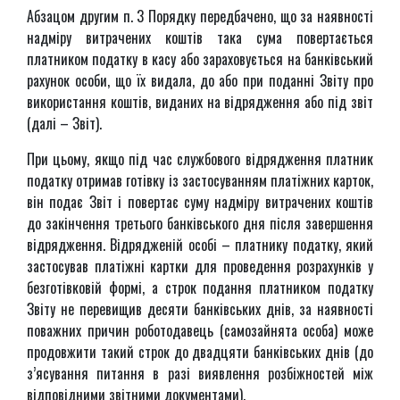
Абзацом другим п. 3 Порядку передбачено, що за наявності
надміру витрачених коштів така сума повертається
платником податку в касу або зараховується на банківський
рахунок особи, що їх видала, до або при поданні Звіту про
використання коштів, виданих на відрядження або під звіт
(далі – Звіт).
При цьому, якщо під час службового відрядження платник
податку отримав готівку із застосуванням платіжних карток,
він подає Звіт і повертає суму надміру витрачених коштів
до закінчення третього банківського дня після завершення
відрядження. Відрядженій особі – платнику податку, який
застосував платіжні картки для проведення розрахунків у
безготівковій формі, а строк подання платником податку
Звіту не перевищив десяти банківських днів, за наявності
поважних причин роботодавець (самозайнята особа) може
продовжити такий строк до двадцяти банківських днів (до
з’ясування питання в разі виявлення розбіжностей між
відповідними звітними документами).