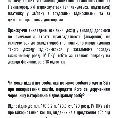
заохочувальних та компенсаційних виплат або інших виплат
і винагород, які нараховуються (виплачуються, надаються)
платнику у зв’язку з трудовими відносинами та за
цивільно-правовими договорами.
Враховуючи викладене, оскільки, дохід у вигляді допомоги
по тимчасовій втраті працездатності (лікарняні) не
включається до складу заробітної плати, то оподаткування
такого доходу здійснюється у загальному порядку
визначеному розд. IV ПКУ, тобто за ставкою податку на
доходи фізичних осіб 18 відсотків.
Чи може підзвітна особа, яка не може особисто здати Звіт
про використання коштів, передати його за дорученням
через іншу матеріально відповідальну особу?
Відповідно до п.п. 170.9.2 п. 170.9 ст. 170 розд. IV ПКУ звіт
про використання коштів, виданих на відрядження або під