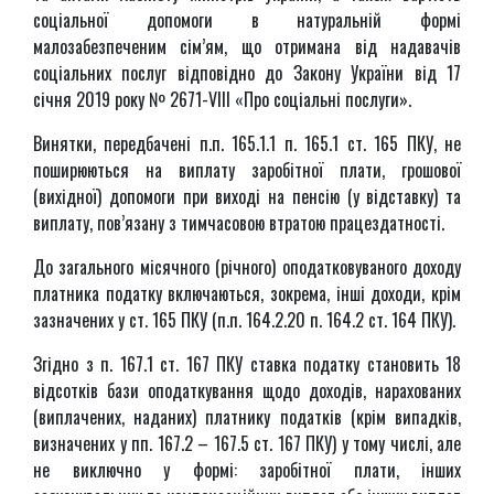
соціальної допомоги в натуральній формі
малозабезпеченим сім’ям, що отримана від надавачів
соціальних послуг відповідно до Закону України від 17
січня 2019 року № 2671-VІІІ «Про соціальні послуги».
Винятки, передбачені п.п. 165.1.1 п. 165.1 ст. 165 ПКУ, не
поширюються на виплату заробітної плати, грошової
(вихідної) допомоги при виході на пенсію (у відставку) та
виплату, пов’язану з тимчасовою втратою працездатності.
До загального місячного (річного) оподатковуваного доходу
платника податку включаються, зокрема, інші доходи, крім
зазначених у ст. 165 ПКУ (п.п. 164.2.20 п. 164.2 ст. 164 ПКУ).
Згідно з п. 167.1 ст. 167 ПКУ ставка податку становить 18
відсотків бази оподаткування щодо доходів, нарахованих
(виплачених, наданих) платнику податків (крім випадків,
визначених у пп. 167.2 – 167.5 ст. 167 ПКУ) у тому числі, але
не виключно у формі: заробітної плати, інших