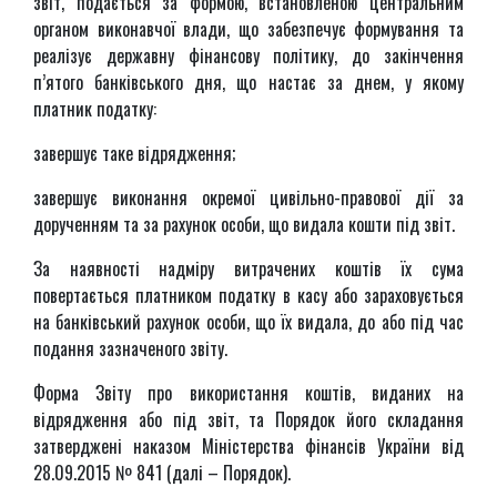
звіт, подається за формою, встановленою центральним
органом виконавчої влади, що забезпечує формування та
реалізує державну фінансову політику, до закінчення
п’ятого банківського дня, що настає за днем, у якому
платник податку:
завершує таке відрядження;
завершує виконання окремої цивільно-правової дії за
дорученням та за рахунок особи, що видала кошти під звіт.
За наявності надміру витрачених коштів їх сума
повертається платником податку в касу або зараховується
на банківський рахунок особи, що їх видала, до або під час
подання зазначеного звіту.
Форма Звіту про використання коштів, виданих на
відрядження або під звіт, та Порядок його складання
затверджені наказом Міністерства фінансів України від
28.09.2015 № 841 (далі – Порядок).