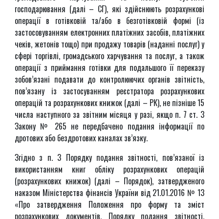
господарювання (далі – СГ), які здійснюють розрахункові
операції в готівковій та/або в безготівковій формі (із
застосовуванням електронних платіжних засобів, платіжних
чеків, жетонів тощо) при продажу товарів (наданні послуг) у
сфері торгівлі, громадського харчування та послуг, а також
операції з приймання готівки для подальшого її переказу
зобов’язані подавати до контролюючих органів звітність,
пов’язану із застосуванням реєстратора розрахункових
операцій та розрахункових книжок (далі – РК), не пізніше 15
числа наступного за звітним місяця у разі, якщо п. 7 ст. 3
Закону № 265 не передбачено подання інформації по
дротових або бездротових каналах зв’язку.
Згідно з п. 3 Порядку подання звітності, пов’язаної із
використанням книг обліку розрахункових операцій
(розрахункових книжок) (далі – Порядок), затвердженого
наказом Міністерства фінансів України від 21.01.2016 № 13
«Про затвердження Положення про форму та зміст
розрахункових документів, Порядку подання звітності,