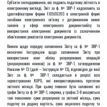
Суб’єкти господарювання, які подають податкову звітність в
електронному вигляді, Звіт за ф. № ЗВР-1 надсилають за
ідентифікатором форми FJ0500203 в електронній формі
засобами електронного зв’язку з дотриманням вимог
законів у сфері електронного документообігу та
використання електронних документів із зазначенням
обов’язкових реквізитів електронних документів.
Вимоги щодо порядку заповнення Звіту за ф. № ЗВР-1
визначені Інструкцією щодо заповнення Звіту про
використання книг обліку розрахункових операцій
(розрахункових книжок) за ф. № ЗВР-1, затвердженою
Наказом № 13 (далі – Інструкція № 13), відповідно до якої
Звіт за ф. № ЗВР-1 складається в розрізі всіх
зареєстрованих КОРО, які використовувались протягом
звітного місяця. При цьому повинні бути заповнені всі
графи Звіту за ф. № ЗВР-1, зокрема, у графах 3-8 вказуються
такі показники: суми розрахунків за звітний місяць, сума
податку на додану вартість, сума акцизного податку та