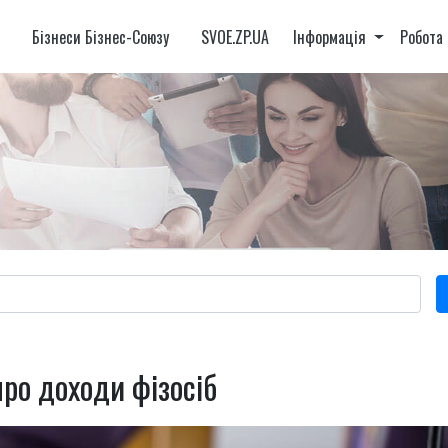
и
Бізнеси Бізнес-Союзу
SVOE.ZP.UA
Інформація
Робота
ро доходи фізосіб