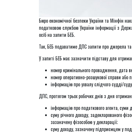
Бюро економічної безпеки України та Мінфін н
податковою службою України інформації з Держ
осіб на запити БЕБ.
Так, БЕБ подаватиме ДПС запити про джерела та 
У запиті БЕБ має зазначити підставу для отрима
номер кримінального провадження, дата вн
номер оперативно-розшукової справи або по
інформацію про ухвалу слідчого судді/суду 
ДПС, протягом трьох робочих днів з дня отриман
інформацію про податкового агента, суми д
суму річного доходу, задекларованого фіз
зазаначену фізособою у декларації;
суму доходу, зазначену підприємцем у по