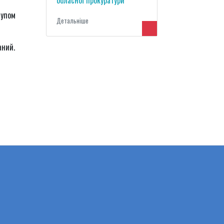
обласної прокуратури
тупом
Детальнiше
аний.