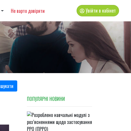
Увійти в кабінет
Не варто довіряти
шукати
ПОПУЛЯРНI НОВИНИ