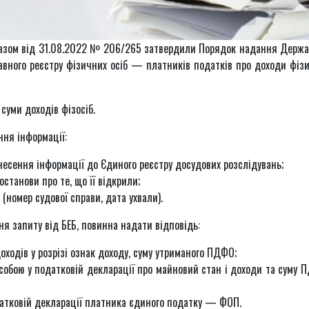
аказом від 31.08.2022 № 206/265 затвердили Порядок надання Держ
авного реєстру фізичних осіб — платників податків про доходи фіз
суми доходів фізосіб.
ння інформації:
есення інформації до Єдиного реєстру досудових розслідувань;
станови про те, що її відкрили;
(номер судової справи, дата ухвали).
ня запиту від БЕБ, повинна надати відповідь:
оходів у розрізі ознак доходу, суму утриманого ПДФО;
особою у податковій декларації про майновий стан і доходи та суму 
датковій декларації платника єдиного податку — ФОП.