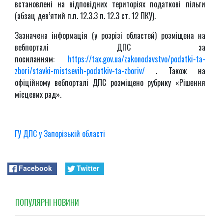
встановлені на відповідних територіях податкові пільги
(абзац дев’ятий п.п. 12.3.3 п. 12.3 ст. 12 ПКУ).
Зазначена інформація (у розрізі областей) розміщена на
вебпорталі ДПС за
посиланням:
https://tax.gov.ua/zakonodavstvo/podatki-ta-
zbori/stavki-mistsevih-podatkiv-ta-zboriv/
. Також на
офіційному вебпорталі ДПС розміщено рубрику «Рішення
місцевих рад».
ГУ ДПС у Запорізькій області
Facebook
Twitter
ПОПУЛЯРНI НОВИНИ