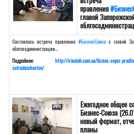
встреча
правления
#Бизнес
главой Запорожско
облгосадминистра
Состоялась встреча правления
#БизнесСоюза
с главой За
облгосадминистрации...
Подробнее:
http://irinaleh.com.ua/biznes-soyuz-predloz
sotrudnichestvo/
Ежегодное общее с
Бизнес-Союза (26.01
новый формат, отч
планы