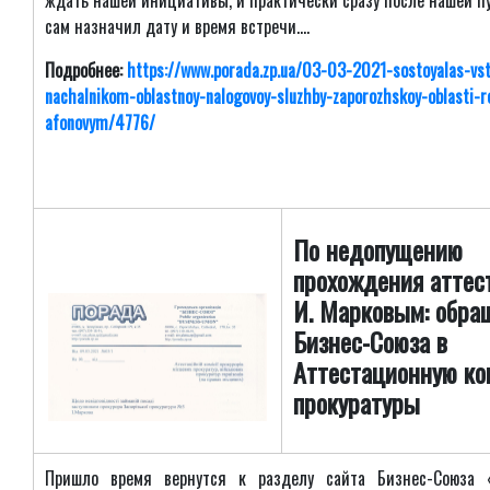
ждать нашей инициативы, и практически сразу после нашей п
сам назначил дату и время встречи....
Подробнее:
https://www.porada.zp.ua/03-03-2021-sostoyalas-vs
nachalnikom-oblastnoy-nalogovoy-sluzhby-zaporozhskoy-oblasti
afonovym/4776/
По недопущению
прохождения аттес
И. Марковым: обра
Бизнес-Союза в
Аттестационную к
прокуратуры
Пришло время вернутся к разделу сайта Бизнес-Союза 