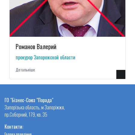
Романов Валерий
прокурор Запорожской области
Детальнiше
ГО "Бізнес-Союз "Порада"
Запорізька область, м Запоріжжя,
пр.Соборний, 179, кв. 35
Контакти:
Голова правління