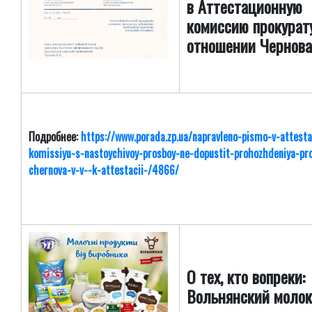
в Аттестационную
комиссию прокура
отношении Чернова 
Подробнее:
https://www.porada.zp.ua/napravleno-pismo-v-attesta
komissiyu-s-nastoychivoy-prosboy-ne-dopustit-prohozhdeniya-pr
chernova-v-v--k-attestacii-/4866/
О тех, кто вопреки:
Вольнянский молок