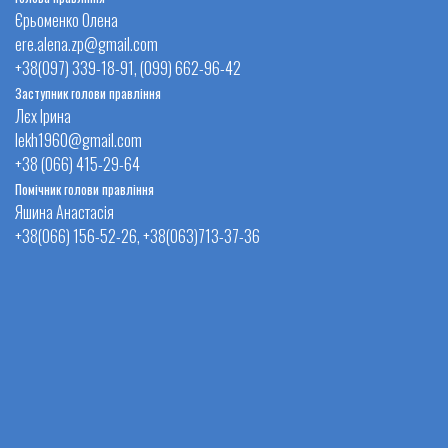
Єрьоменко Олена
ere.alena.zp@gmail.com
+38(097) 339-18-91, (099) 662-96-42
Заступник голови правління
Лєх Ірина
lekh1960@gmail.com
+38 (066) 415-29-64
Помічник голови правління
Яшина Анастасія
+38(066) 156-52-26, +38(063)713-37-36