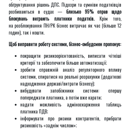
обґрунтування рішень ДПС. Підозри та сумніви податківців
розбиваються в судах —
близько 95% справ щодо
блокувань виграють платники податків.
Крім того,
на розблокування ПН/РК бізнес витрачає як час (більше 12
годин), так і кошти.
Щоб виправити роботу системи, бізнес-омбудсмен пропонує:
покращити ризикоорієнтованість, виписати чіткіші
критерії та забезпечити більше автоматизації;
зробити справжній аналіз регуляторного впливу
системи, спиратися на реальні розрахунки (додаткові
надходження державі/витрати бізнесу);
вибудувати запобіжники системи: спершу
попереджати платника, а потім вже карати;
надати можливість адміноскарження таблиць
платника ПДВ;
інформувати про ризики контрагентів, прибрати
ризиковість «заднім числом»;