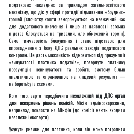
податкових накладних за прикладом загальносвітового
механізму, що діє у сфері протидії відмиванню «брудних»
грошей (спочатку кошти заморожуються на незначний час
для додаткового вивчення і лише за наявності вагомих
підстав блокуються на тривалий, але обмежений термін).
Саме тимчасовість блокування і стане підставою для
впровадження з боку ДПС реальних заходів податкового
контролю. Це дасть можливість відмовиться від презумпції
«винуватості платника податків», повернути платнику
презумпцію невинуватості та зробить систему більш
аналітичною та спрямованою на кінцевий результат —
на боротьбу із схемами.
Крім того, варто передбачити
незалежний від ДПС орган
для оскаржень рішень комісій.
Місію адміноскарження,
наприклад покласти на Мінфін (до комісії мають входити
незалежні експерти).
Усунути ризики для платника, коли він може потрапити