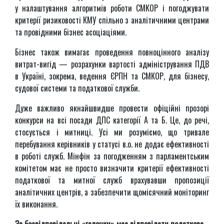
у налаштування алгоритмів роботи СМКОР і погоджувати
критерії ризиковості КМУ спільно з аналітичними центрами
та провідними бізнес асоціаціями.
Бізнес також вимагає проведення повноцінного аналізу
витрат-вигід — розрахунки вартості адміністрування ПДВ
в Україні, зокрема, ведення ЄРПН та СМКОР, для бізнесу,
судової системи та податкової служби.
Дуже важливо якнайшвидше провести офіційні прозорі
конкурси на всі посади ДПС категорії А та Б. Це, до речі,
стосується і митниці. Усі ми розуміємо, що тривале
перебування керівників у статусі в.о. не додає ефективності
в роботі служб. Мінфін за погодженням з парламентським
комітетом має не просто визначити критерії ефективності
податкової та митної служб врахувавши пропозиції
аналітичних центрів, а забезпечити щомісячний моніторинг
їх виконання.