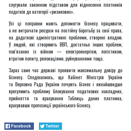
слугували законною підставою для віднесення платників
податків до категорії «ризикових».
Усі ці поправки мають допомогти бізнесу працювати,
а не витрачати ресурси на постійну боротьбу за свої права,
на додаткові адміністративні проблеми, створені владою.
У людей, які створюють ВВП, достатньо інших проблем,
пов’язаних із війною — електроенергією, логістикою,
втратою попиту, релокаціями, руйнуваннями тощо.
Зараз саме час державі проявити максимальну довіру до
бізнесу. Сподіваємось, що Кабінет Міністрів України
та Верховна Рада України почують бізнес і якнайшвидше
врегулюють проблему блокування податкових накладних,
прийняття та врахування Таблиць даних платника,
врахувавши пропозиції українського бізнесу.
Facebook
Twitter