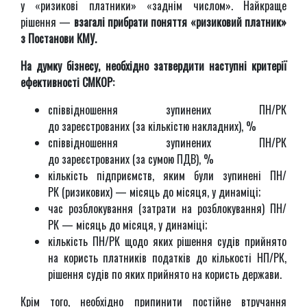
у «ризикові платники» «заднім числом». Найкраще
рішення —
взагалі прибрати поняття «ризиковий платник»
з Постанови КМУ.
На думку бізнесу, необхідно затвердити наступні критерії
ефективності СМКОР:
співвідношення зупинених ПН/РК
до зареєстрованих (за кількістю накладних), %
співвідношення зупинених ПН/РК
до зареєстрованих (за сумою ПДВ), %
кількість підприємств, яким були зупинені ПН/
РК (ризикових) — місяць до місяця, у динаміці;
час розблокування (затрати на розблокування) ПН/
РК — місяць до місяця, у динаміці;
кількість ПН/РК щодо яких рішення судів прийнято
на користь платників податків до кількості НП/РК,
рішення судів по яких прийнято на користь держави.
Крім того, необхідно припинити постійне втручання