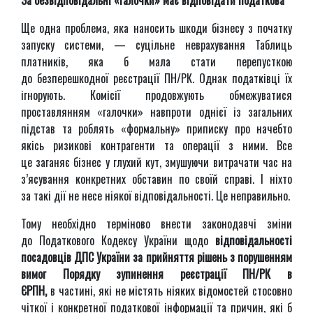
За безвідповідальні «галочки» має відповідати податкова
Ще одна проблема, яка наносить шкоди бізнесу з початку
запуску системи, — суцільне неврахування Таблиць
платників, яка б мала стати перепусткою
до безперешкодної реєстрації ПН/РК. Однак податківці їх
ігнорують. Комісії продовжують обмежуватися
проставлянням «галочки» навпроти однієї із загальних
підстав та роблять «формальну» приписку про начебто
якісь ризикові контрагенти та операції з ними. Все
це заганяє бізнес у глухий кут, змушуючи витрачати час на
з’ясування конкретних обставин по своїй справі. І ніхто
за такі дії не несе ніякої відповідальності. Це неправильно.
Тому необхідно терміново внести законодавчі зміни
до Податкового Кодексу України щодо
відповідальності
посадовців ДПС України за прийняття рішень з порушенням
вимог Порядку зупинення реєстрації ПН/РК в
ЄРПН,
в частині, які не містять ніяких відомостей стосовно
чіткої і конкретної податкової інформації та причин, які б