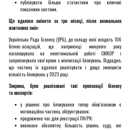
публікувати більше статистики про ключові
показники системи.
Що вдалося змінити за три місяці, після аномальних
жовтневих змін:
Українська Рада Бізнесу (УРБ), до складу якої входять 106
бізнес-асоціацій, ще наприкінці минулого року
наголошувала на неоптимальній роботі СМКОР і
запропонувала свої кроки з мінімізації блокувань. Відрадно,
що частину їх вдалося реалізувати і дещо зменшити
кількість блокувань у 2023 році.
Зокрема, були реалізовані такі пропозиції бізнесу
та експертів:
у рішенні про блокування тепер обов’язковою є
мотиваційна частина, обґрунтування;
продовжено час для реєстрації ПН/РК;
виконано абсолютну більшість рішень суду, які