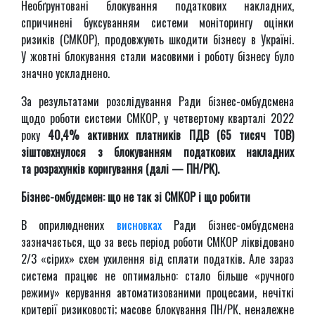
Необґрунтовані блокування податкових накладних,
спричинені буксуванням системи моніторингу оцінки
ризиків (СМКОР), продовжують шкодити бізнесу в Україні.
У жовтні блокування стали масовими і роботу бізнесу було
значно ускладнено.
За результатами розслідування Ради бізнес-омбудсмена
щодо роботи системи СМКОР, у четвертому кварталі 2022
року
40,4% активних платників ПДВ (65 тисяч ТОВ)
зіштовхнулося з блокуванням податкових накладних
та розрахунків коригування (далі — ПН/РК).
Бізнес-омбудсмен: що не так зі СМКОР і що робити
В оприлюднених
висновках
Ради бізнес-омбудсмена
зазначається, що за весь період роботи СМКОР ліквідовано
2/3 «сірих» схем ухилення від сплати податків. Але зараз
система працює не оптимально: стало більше «ручного
режиму» керування автоматизованими процесами, нечіткі
критерії ризиковості; масове блокування ПН/РК, неналежне