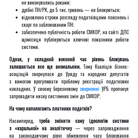
не виконувались роками;
дрібні ПН/РК, до 5 тис. гривень — не блокуються;
відновлено строки розгляду податківцями пояснень і
скарг по заблокованим ПН;
забезпечено публічність роботи СМКОР, на сайті ДПС
щомісяця публікуються ключові показники роботи
системи.
Однак, у складний воєнний час рівень блокувань
залишається все ще аномальним.
Тому Коаліція бізнес-
асоціацій звернулася до Уряду та народних депутатів
з вимогою врегулювати проблему реєстрації податкових
накладних. У своєму березневому
зверненні
УРБ пропонує
запровадити низку системних змін до СМКОР.
На чому наполягають платники податків?
Насамперед,
треба змінити саму ідеологію системи
з «каральної» на аналітичну
— через запровадження
на законодавчому рівні обмеження часу блокування