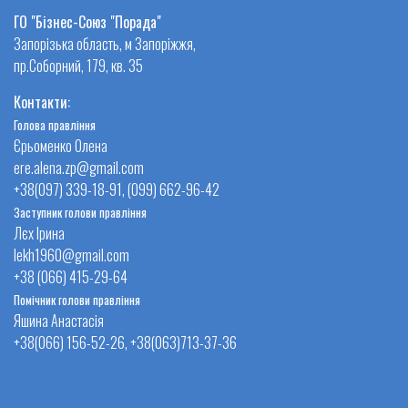
ГО "Бізнес-Союз "Порада"
Запорізька область, м Запоріжжя,
пр.Соборний, 179, кв. 35
Контакти:
Голова правління
Єрьоменко Олена
ere.alena.zp@gmail.com
+38(097) 339-18-91, (099) 662-96-42
Заступник голови правління
Лєх Ірина
lekh1960@gmail.com
+38 (066) 415-29-64
Помічник голови правління
Яшина Анастасія
+38(066) 156-52-26, +38(063)713-37-36